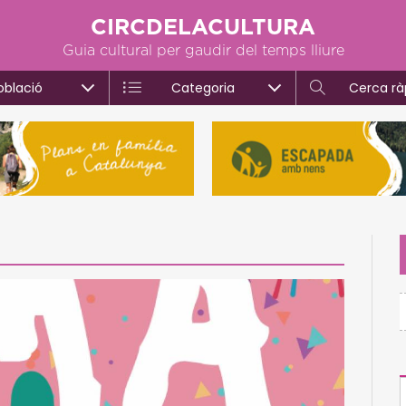
CIRCDELACULTURA
Guia cultural per gaudir del temps lliure
oblació
Categoria
Cerca rà