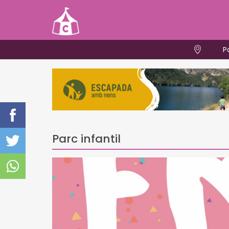
P
Parc infantil