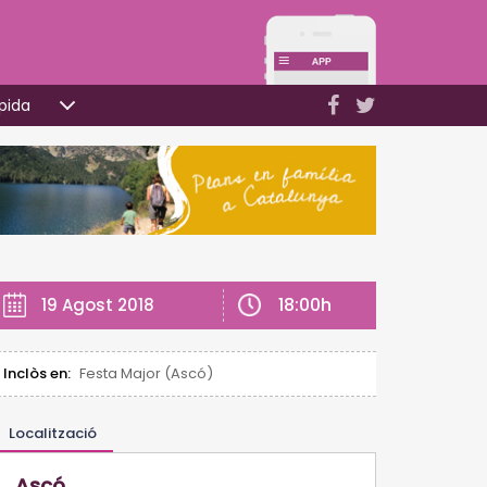
pida
18:00h
19 Agost 2018
Inclòs en:
Festa Major (Ascó)
Localització
Ascó