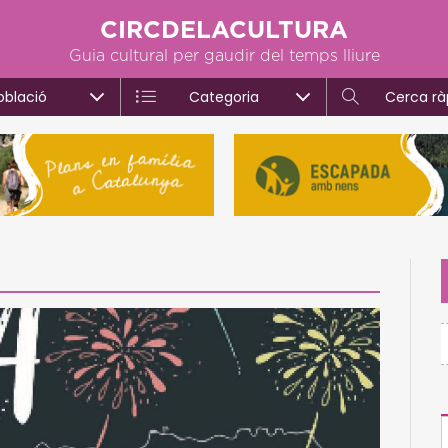
CIRCDELACULTURA
Guia cultural per gaudir del temps lliure
oblació
Categoria
Cerca rà