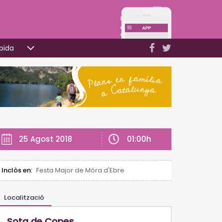
pida
01:00h
25 Agost 2018
Inclòs en:
Festa Major de Móra d'Ebre
Localització
Sota de Copes