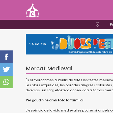
P
Mercat Medieval
És el mercat més autèntic de totes les festes medieva
Les olors exquisides, les parades alegres i coloristes,
diversos i un llarg etcètera donen vida al famós me
Per gaudir-ne amb tota la família!
L"essència de la vida medieval es pot respirar pels 