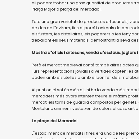
ell podem trobar una gran quantitat de productes tradic
Plaça Major o plaça del mercadal.
Tota una gran varietat de productes artesanals, viand
de des de l"aviram, fins al porcí i animals de peu rodó
els fusters, les cistellaires, els paperers o les tenyido
treballant els seus materials, demostrant la seva des
Mostra d"oficis i artesans, venda d"esclaus, joglars 
Però el mercat medieval conté també altres actes qu
llurs representacions jovials i divertides capten les 
baden amb els titelles o amb el bon fer dels malabari
Al punt on el sol és més alt, hi ha la venda més impor
mercaders més avars intenten treure el màxim profit
mercat, els torns de guàrdia compostos per genets, 
Montblanc animen i vesteixen de colors el casc antic d
La plaça del Mercadal
L"establiment de mercats i fires era una de les prer