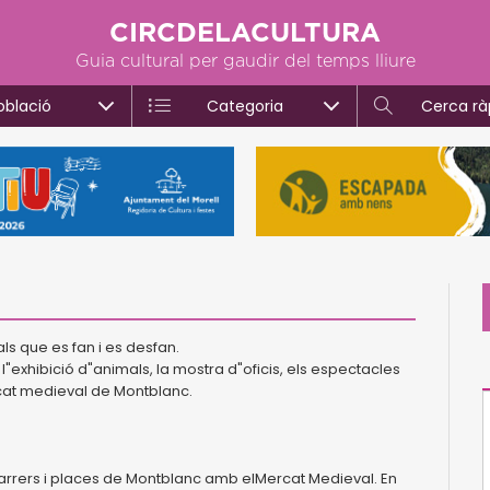
CIRCDELACULTURA
Guia cultural per gaudir del temps lliure
oblació
Categoria
Cerca rà
ls que es fan i es desfan.
 l"exhibició d"animals, la mostra d"oficis, els espectacles
rcat medieval de Montblanc.
carrers i places de Montblanc amb elMercat Medieval. En