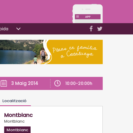
pida
3 Maig 2014
10:00-20:00h
Localització
Montblanc
Montblanc
Montblanc