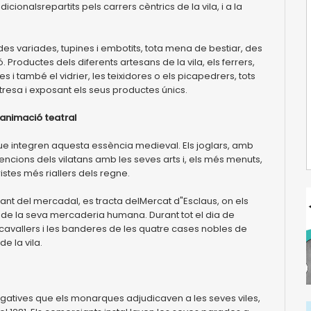
ionalsrepartits pels carrers cèntrics de la vila, i a la
es variades, tupines i embotits, tota mena de bestiar, des
. Productes dels diferents artesans de la vila, els ferrers,
res i també el vidrier, les teixidores o els picapedrers, tots
tresa i exposant els seus productes únics.
i animació teatral
e integren aquesta essència medieval. Els joglars, amb
atencions dels vilatans amb les seves arts i, els més menuts,
stes més riallers dels regne.
tant del mercadal, es tracta delMercat d"Esclaus, on els
 de la seva mercaderia humana. Durant tot el dia de
cavallers i les banderes de les quatre cases nobles de
e la vila.
rogatives que els monarques adjudicaven a les seves viles,