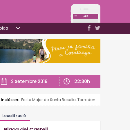
pida
22:30h
2 Setembre 2018
Inclòs en:
Festa Major de Santa Rosalia, Torredembarra
Localització
Plaça del Castell