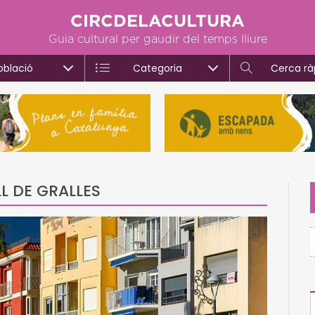
CIRCDELACULTURA
Guia cultural per gaudir del temps lliure
oblació
Categoria
Cerca rà
L DE GRALLES