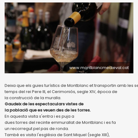
www.montblancmedieval.cat
Deixa que els guies turístics de Montblanc et transportin amb les s
temps del rei Pere III, el Cerimoniós, segle XIV, època de
la construcció de la muralla.
Gaudeix de les espectaculars vistes de
la població que es veuen des de les torres.
En aquesta visita s'entra i es puja a
dues torres del recinte emmurallat de Montblanc i es fa
un recorregut pel pas de ronda.
També es visita l'església de Sant Miquel (segle XIII),