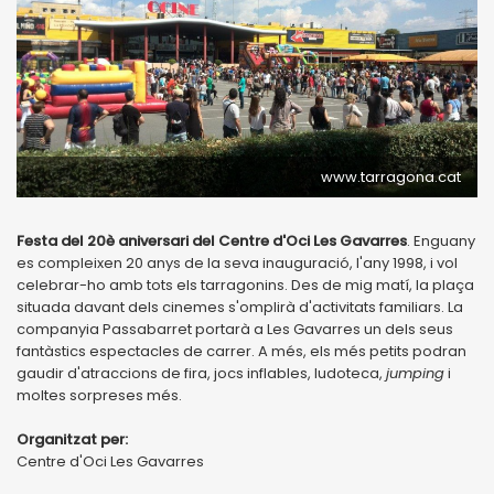
www.tarragona.cat
Festa del 20è aniversari del Centre d'Oci Les Gavarres
. Enguany
es compleixen 20 anys de la seva inauguració, l'any 1998, i vol
celebrar-ho amb tots els tarragonins. Des de mig matí, la plaça
situada davant dels cinemes s'omplirà d'activitats familiars. La
companyia Passabarret portarà a Les Gavarres un dels seus
fantàstics espectacles de carrer. A més, els més petits podran
gaudir d'atraccions de fira, jocs inflables, ludoteca,
jumping
i
moltes sorpreses més.
Organitzat per:
Centre d'Oci Les Gavarres