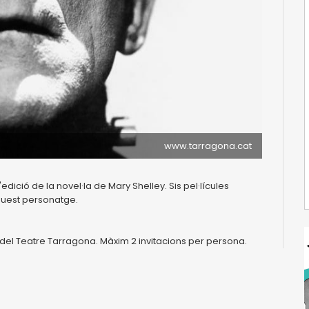
www.tarragona.cat
ció de la novel·la de Mary Shelley. Sis pel·lícules
quest personatge.
s del Teatre Tarragona. Màxim 2 invitacions per persona.