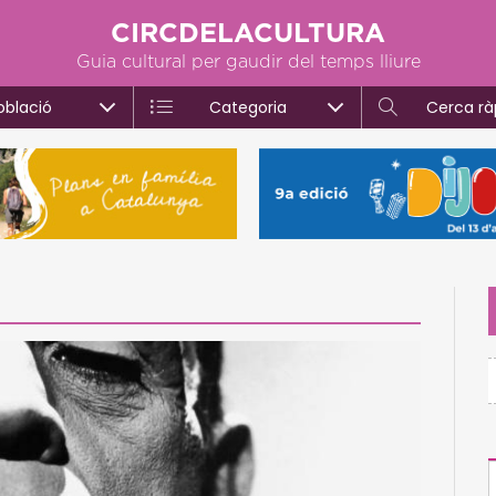
CIRCDELACULTURA
Guia cultural per gaudir del temps lliure
oblació
Categoria
Cerca rà