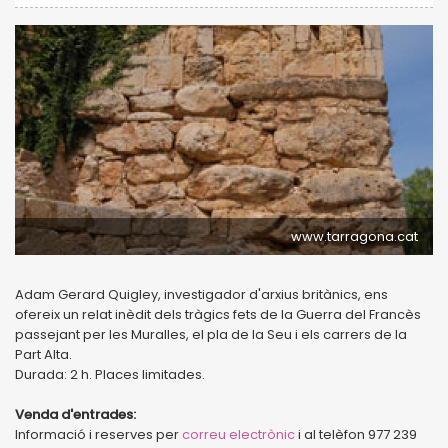
www.tarragona.cat
Adam Gerard Quigley, investigador d'arxius britànics, ens
ofereix un relat inèdit dels tràgics fets de la Guerra del Francès
passejant per les Muralles, el pla de la Seu i els carrers de la
Part Alta.
Durada: 2 h. Places limitades.
Venda d'entrades:
Informació i reserves per
correu electrònic
i al telèfon 977 239