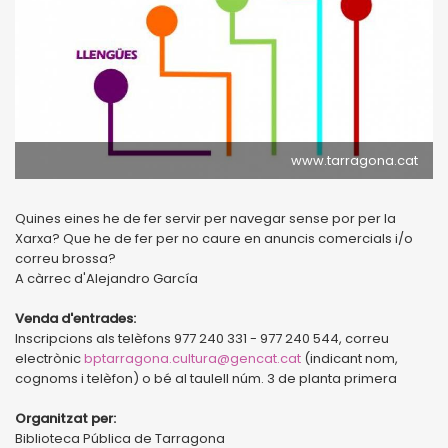
www.tarragona.cat
Quines eines he de fer servir per navegar sense por per la
Xarxa? Que he de fer per no caure en anuncis comercials i/o
correu brossa?
A càrrec d'Alejandro García
Venda d'entrades:
Inscripcions als telèfons 977 240 331 - 977 240 544, correu
electrònic
bptarragona.cultura@gencat.cat
(indicant nom,
cognoms i telèfon) o bé al taulell núm. 3 de planta primera
Organitzat per:
Biblioteca Pública de Tarragona