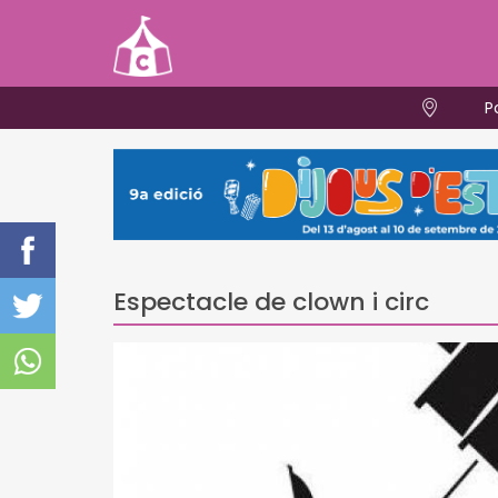
P
Espectacle de clown i circ