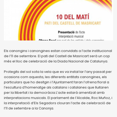
Els canongins i canongines estan convidats a l’acte institucional
de l’11 de setembre. El pati del Castell de Masricart serà un cop
més el lloc de celebració de la Diada Nacional de Catalunya.
Protegits del sol sota la vela que es va instal·lar l’any passat per
ocasions com aquesta, les diferents entitats canongines, els
particulars que ho desitgin i l’Ajuntament faran l’ofrena floral a
l’escultura d’homenatge als catalans i catalanes que lluitaren
per la llibertat i la democràcia.L’acte estarà amenitzat amb
interpretacions musicals. El parlament de l’Alcalde, Roc Muñoz, i
la interpretació d’Els Segadors clouran l’acte de celebració de
l’11 de setembre a la Canonja.