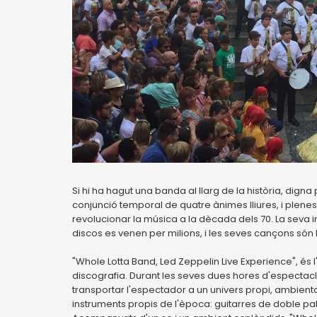
Si hi ha hagut una banda al llarg de la història, dign
conjunció temporal de quatre ànimes lliures, i plene
revolucionar la música a la dècada dels 70. La seva in
discos es venen per milions, i les seves cançons só
"Whole Lotta Band, Led Zeppelin Live Experience", és l
discografia. Durant les seves dues hores d'espectacl
transportar l'espectador a un univers propi, ambie
instruments propis de l'època: guitarres de doble pal,