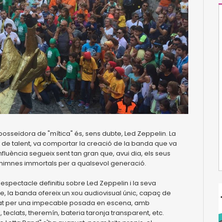
a posseïdora de "mítica" és, sens dubte, Led Zeppelin. La
s de talent, va comportar la creació de la banda que va
fluència segueix sent tan gran que, avui dia, els seus
n himnes immortals per a qualsevol generació.
'espectacle definitiu sobre Led Zeppelin i la seva
e, la banda ofereix un xou audiovisual únic, capaç de
ntat per una impecable posada en escena, amb
 teclats, theremín, bateria taronja transparent, etc.