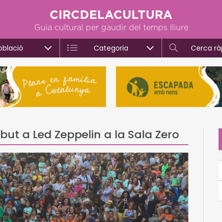
CIRCDELACULTURA
Guia cultural per gaudir del temps lliure
oblació
Categoria
Cerca rà
but a Led Zeppelin a la Sala Zero