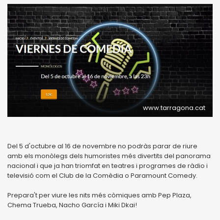
www.tarragona.cat
Del 5 d'octubre al 16 de novembre no podràs parar de riure
amb els monòlegs dels humoristes més divertits del panorama
nacional i que ja han triomfat en teatres i programes de ràdio i
televisió com el Club de la Comèdia o Paramount Comedy.
Prepara't per viure les nits més còmiques amb Pep Plaza,
Chema Trueba, Nacho García i Miki Dkai!