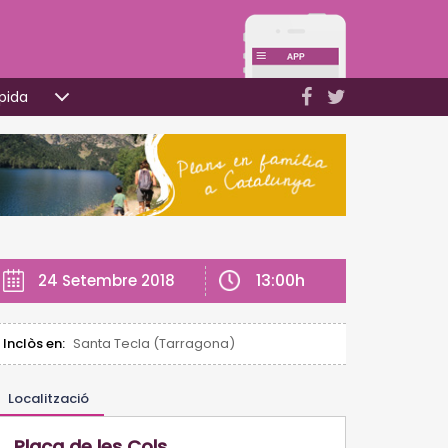
pida
13:00h
24 Setembre 2018
Inclòs en:
Santa Tecla (Tarragona)
Localització
Plaça de les Cols