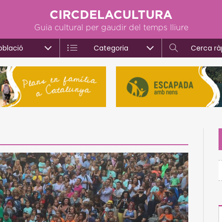
CIRCDELACULTURA
Guia cultural per gaudir del temps lliure
oblació
Categoria
Cerca rà