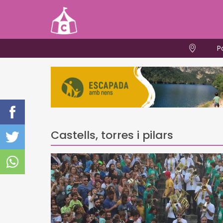
P
Castells, torres i pilars