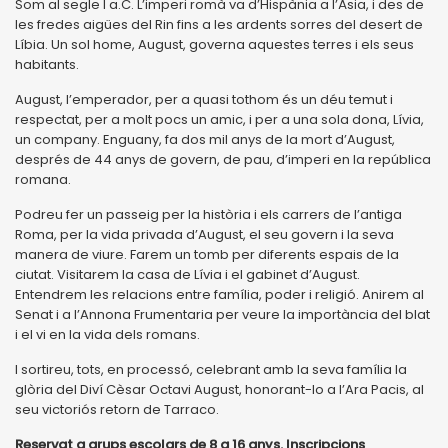
Som al segle I a.C. L’imperi romà va d’Hispània a l’Àsia, i des de
les fredes aigües del Rin fins a les ardents sorres del desert de
Líbia. Un sol home, August, governa aquestes terres i els seus
habitants.
August, l’emperador, per a quasi tothom és un déu temut i
respectat, per a molt pocs un amic, i per a una sola dona, Lívia,
un company. Enguany, fa dos mil anys de la mort d’August,
després de 44 anys de govern, de pau, d’imperi en la república
romana.
Podreu fer un passeig per la història i els carrers de l’antiga
Roma, per la vida privada d’August, el seu govern i la seva
manera de viure. Farem un tomb per diferents espais de la
ciutat. Visitarem la casa de Lívia i el gabinet d’August.
Entendrem les relacions entre família, poder i religió. Anirem al
Senat i a l’Annona Frumentaria per veure la importància del blat
i el vi en la vida dels romans.
I sortireu, tots, en processó, celebrant amb la seva família la
glòria del Diví Cèsar Octavi August, honorant-lo a l’Ara Pacis, al
seu victoriós retorn de Tarraco.
Reservat a grups escolars de 8 a 16 anys. Inscripcions