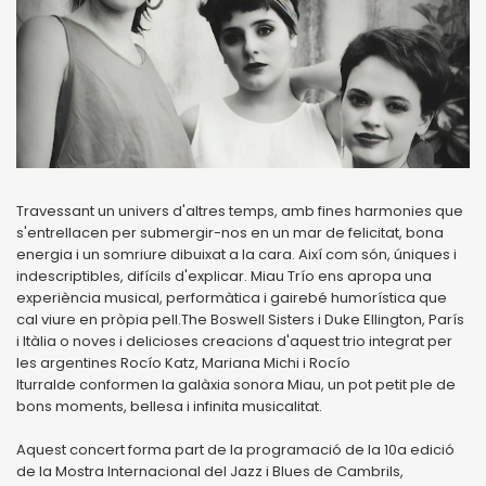
Travessant un univers d'altres temps, amb fines harmonies que
s'entrellacen per submergir-nos en un mar de felicitat, bona
energia i un somriure dibuixat a la cara. Així com són, úniques i
indescriptibles, difícils d'explicar. Miau Trío ens apropa una
experiència musical, performàtica i gairebé humorística que
cal viure en pròpia pell.The Boswell Sisters i Duke Ellington, París
i Itàlia o noves i delicioses creacions d'aquest trio integrat per
les argentines Rocío Katz, Mariana Michi i Rocío
Iturralde conformen la galàxia sonora Miau, un pot petit ple de
bons moments, bellesa i infinita musicalitat.
Aquest concert forma part de la programació de la 10a edició
de la Mostra Internacional del Jazz i Blues de Cambrils,