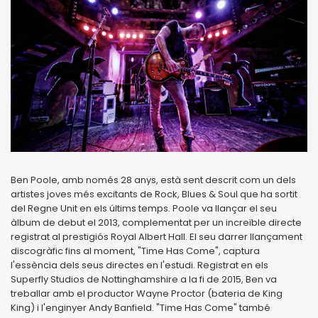
Ben Poole, amb només 28 anys, està sent descrit com un dels
artistes joves més excitants de Rock, Blues & Soul que ha sortit
del Regne Unit en els últims temps. Poole va llançar el seu
àlbum de debut el 2013, complementat per un increïble directe
registrat al prestigiós Royal Albert Hall. El seu darrer llançament
discogràfic fins al moment, "Time Has Come", captura
l'essència dels seus directes en l'estudi. Registrat en els
Superfly Studios de Nottinghamshire a la fi de 2015, Ben va
treballar amb el productor Wayne Proctor (bateria de King
King) i l'enginyer Andy Banfield. "Time Has Come" també