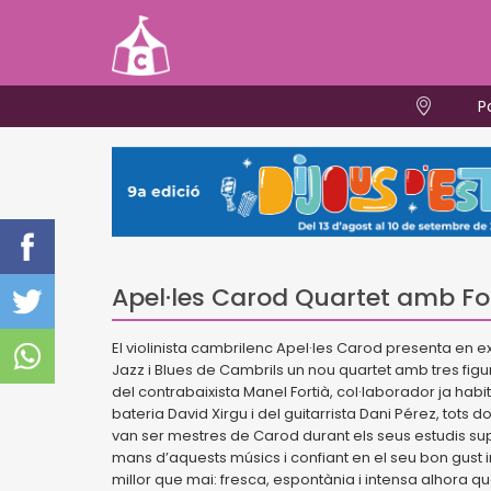
P
Apel·les Carod Quartet amb Fo
El violinista cambrilenc Apel·les Carod presenta en e
Jazz i Blues de Cambrils un nou quartet amb tres figu
del contrabaixista Manel Fortià, col·laborador ja ha
bateria David Xirgu i del guitarrista Dani Pérez, tots d
van ser mestres de Carod durant els seus estudis su
mans d’aquests músics i confiant en el seu bon gust in
millor que mai: fresca, espontània i intensa alhora qu