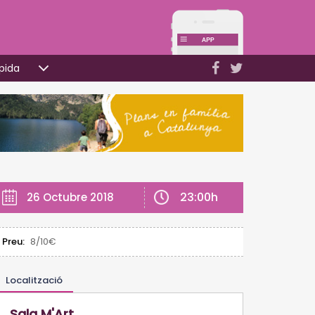
pida
23:00h
26 Octubre 2018
Preu:
8/10€
Localització
Sala M'Art