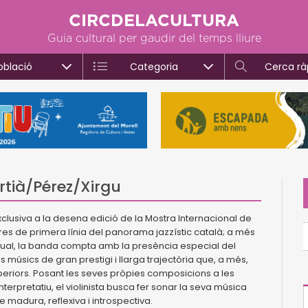
CIRCDELACULTURA
Guia cultural per gaudir del temps lliure
oblació
Categoria
Cerca rà
rtià/Pérez/Xirgu
xclusiva a la desena edició de la Mostra Internacional de
res de primera línia del panorama jazzístic català; a més
bitual, la banda compta amb la presència especial del
os músics de gran prestigi i llarga trajectòria que, a més,
periors. Posant les seves pròpies composicions a les
terpretatiu, el violinista busca fer sonar la seva música
e madura, reflexiva i introspectiva.