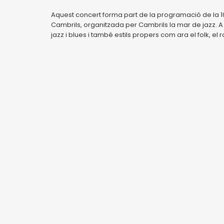
Aquest concert forma part de la programació de la 10
Cambrils, organitzada per Cambrils la mar de jazz. A
jazz i blues i també estils propers com ara el folk, el ro