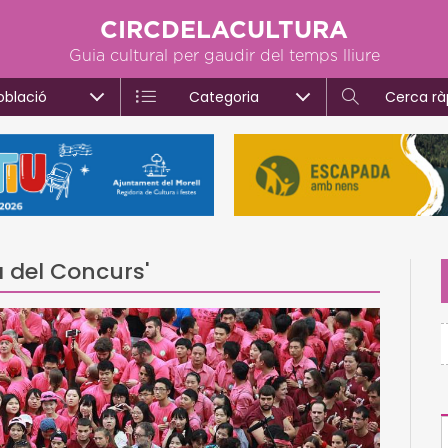
CIRCDELACULTURA
Guia cultural per gaudir del temps lliure
oblació
Categoria
Cerca rà
à del Concurs'