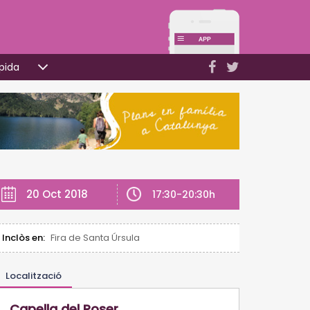
pida
20 Oct 2018
17:30-20:30h
Inclòs en:
Fira de Santa Úrsula
Localització
Capella del Roser