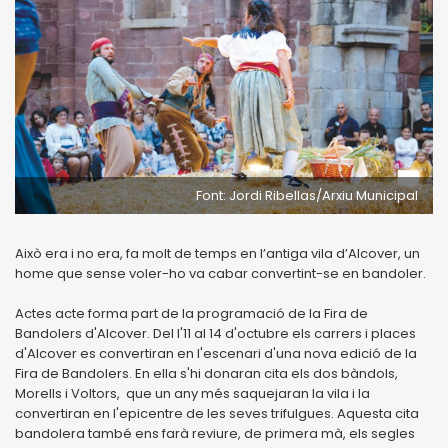
Font: Jordi Ribellas/Arxiu Municipal
Això era i no era, fa molt de temps en l’antiga vila d’Alcover, un
home que sense voler-ho va cabar convertint-se en bandoler.
Actes acte forma part de la programació de la Fira de
Bandolers d'Alcover. Del l'11 al 14 d'octubre els carrers i places
d'Alcover es convertiran en l'escenari d'una nova edició de la
Fira de Bandolers. En ella s'hi donaran cita els dos bàndols,
Morells i Voltors, que un any més saquejaran la vila i la
convertiran en l'epicentre de les seves trifulgues. Aquesta cita
bandolera també ens farà reviure, de primera mà, els segles