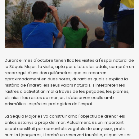
Durant el mes d'octubre tenen lloc les visites a l'espai natural de
la Séquia Major. La visita, apta per a totes les edats, comprèn un
recorregut d'uns dos quilòmetres que es recorren
aproximadament en dues hores, durant les quals s'explica la
història de l'indret i els seus valors naturals, s'interpreten les
rastres d'activitat animal a través de les petjades, les plomes,
els nius i les restes de menjar, i s'observen ocells amb
prismàtics i espècies protegides de l'espai.
La Séquia Major es va construir amb l'objectiu de drenar els
antics estanys a prop del mar. Actualment, és un important
espai constituït per comunitats vegetals de canyissar, prats
humits i jonqueres, i també un reservori faunístic, el qual va ser