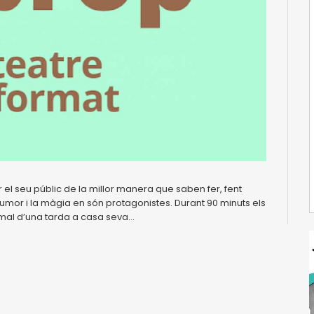
l seu públic de la millor manera que saben fer, fent
humor i la màgia en són protagonistes. Durant 90 minuts els
al d’una tarda a casa seva...