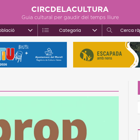
CIRCDELACULTURA
Guia cultural per gaudir del temps lliure
oblació
Categoria
Cerca rà