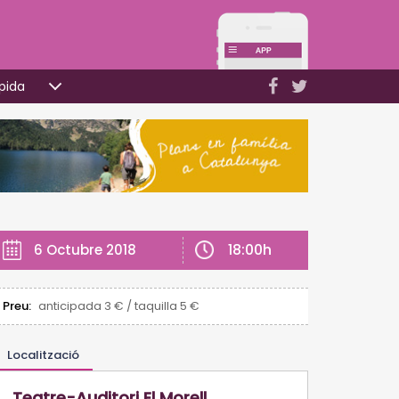
pida
18:00h
6 Octubre 2018
Preu:
anticipada 3 € / taquilla 5 €
Localització
Teatre-Auditori El Morell