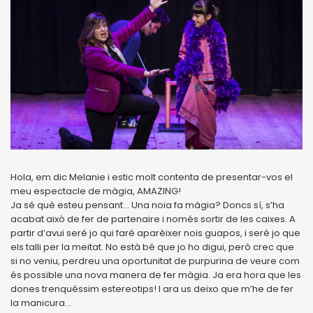
Hola, em dic Melanie i estic molt contenta de presentar-vos el
meu espectacle de màgia, AMAZING!
Ja sé què esteu pensant... Una noia fa màgia? Doncs sí, s’ha
acabat això de fer de partenaire i només sortir de les caixes. A
partir d’avui seré jo qui faré aparèixer nois guapos, i seré jo que
els talli per la meitat. No està bé que jo ho digui, però crec que
si no veniu, perdreu una oportunitat de purpurina de veure com
és possible una nova manera de fer màgia. Ja era hora que les
dones trenquéssim estereotips! I ara us deixo que m’he de fer
la manicura...