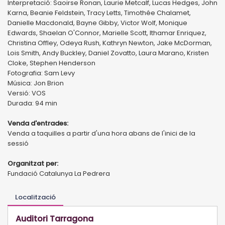
Interpretació: Saoirse Ronan, Laurie Metcalf, Lucas Hedges, John
Karna, Beanie Feldstein, Tracy Letts, Timothée Chalamet,
Danielle Macdonald, Bayne Gibby, Victor Wolf, Monique
Edwards, Shaelan O'Connor, Marielle Scott, Ithamar Enriquez,
Christina Offley, Odeya Rush, Kathryn Newton, Jake McDorman,
Lois Smith, Andy Buckley, Daniel Zovatto, Laura Marano, Kristen
Cloke, Stephen Henderson
Fotografia: Sam Levy
Música: Jon Brion
Versió: VOS
Durada: 94 min
Venda d'entrades:
Venda a taquilles a partir d'una hora abans de l'inici de la
sessió
Organitzat per:
Fundació Catalunya La Pedrera
Localització
Auditori Tarragona