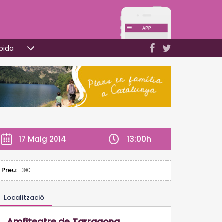
pida
13:00h
17 Maig 2014
Preu:
3€
Localització
Amfiteatre de Tarragona