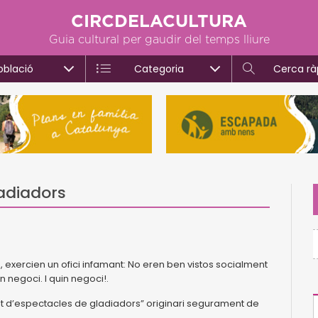
CIRCDELACULTURA
Guia cultural per gaudir del temps lliure
oblació
Categoria
Cerca rà
ladiadors
 exercien un ofici infamant: No eren ben vistos socialment
n negoci. I quin negoci!.
 d’espectacles de gladiadors” originari segurament de