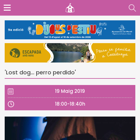
'Lost dog... perro perdido'
19 Maig 2019
18:00-18:40h