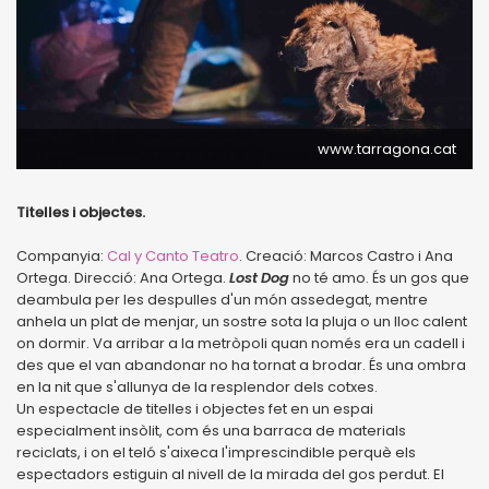
www.tarragona.cat
Titelles i objectes.
Companyia:
Cal y Canto Teatro
. Creació: Marcos Castro i Ana
Ortega. Direcció: Ana Ortega.
Lost Dog
no té amo. És un gos que
deambula per les despulles d'un món assedegat, mentre
anhela un plat de menjar, un sostre sota la pluja o un lloc calent
on dormir. Va arribar a la metròpoli quan només era un cadell i
des que el van abandonar no ha tornat a brodar. És una ombra
en la nit que s'allunya de la resplendor dels cotxes.
Un espectacle de titelles i objectes fet en un espai
especialment insòlit, com és una barraca de materials
reciclats, i on el teló s'aixeca l'imprescindible perquè els
espectadors estiguin al nivell de la mirada del gos perdut. El