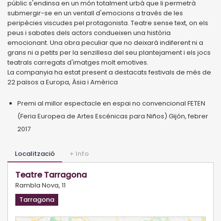
públic s'endinsa en un món totalment urbà que li permetrà
submergir-se en un ventall d'emocions a través de les
peripècies viscudes pel protagonista. Teatre sense text, on els
peus i sabates dels actors condueixen una història
emocionant. Una obra peculiar que no deixarà indiferent ni a
grans ni a petits per la senzillesa del seu plantejament i els jocs
teatrals carregats d'imatges molt emotives.
La companyia ha estat present a destacats festivals de més de
22 països a Europa, Àsia i Amèrica
Premi al millor espectacle en espai no convencional FETEN
(Feria Europea de Artes Escénicas para Niños) Gijón, febrer
2017
Localització
+ Info
Teatre Tarragona
Rambla Nova, 11
Tarragona