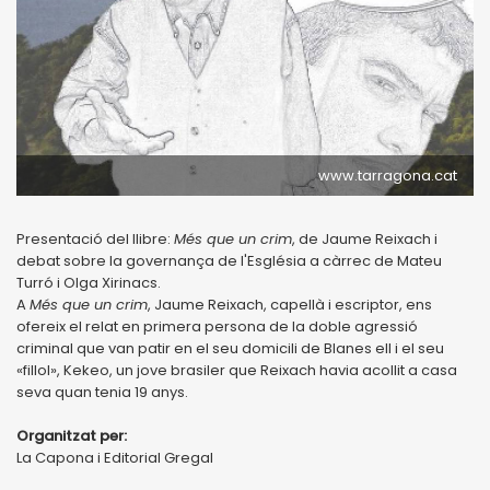
www.tarragona.cat
Presentació del llibre:
Més que un crim
, de Jaume Reixach i
debat sobre la governança de l'Església a càrrec de Mateu
Turró i Olga Xirinacs.
A
Més que un crim
, Jaume Reixach, capellà i escriptor, ens
ofereix el relat en primera persona de la doble agressió
criminal que van patir en el seu domicili de Blanes ell i el seu
«fillol», Kekeo, un jove brasiler que Reixach havia acollit a casa
seva quan tenia 19 anys.
Organitzat per:
La Capona i Editorial Gregal