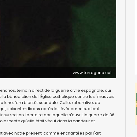
www.tarragona.cat
rnanos, témoin direct de la guerre civile espagnole, qui
 la bénédiction de l'Église catholique contre les "mauvais
 lune, fera bientôt scandale. Celle, roborative, de
qui, soixante-dix ans après les événements, a tout
surrection libertaire par laquelle s'ouvrit la guerre de 36
olescente qu'elle était vécut dans la candeur et
nt avec notre présent, comme enchantées par l'art