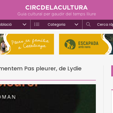
CIRCDELACULTURA
Guia cultural per gaudir del temps lliure
oblació
Categoria
Cerca rà
omentem Pas pleurer, de Lydie