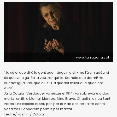
www.tarragona.cat
"Ja sé el que dirà la gent quan vinguin a dir-me l'últim adéu, si
és que ve algú: Se la veu tranquil·la. Sembla que dormi! Ha
quedat igual! No, què dius? Ha quedat millor que quan era
viva!".
Júlia Català i Verdaguer va néixer el 1914 i va sobreviure a dos
marits, un fill, a Marilyn Monroe, Nino Bravo, Chaplin i a nou Sant
Pares. Ens explica el seu pas per la vida des de l'altre cantó.
Nosaltres li donarem permís per marxar.
Teatre/ 70 min. / Català