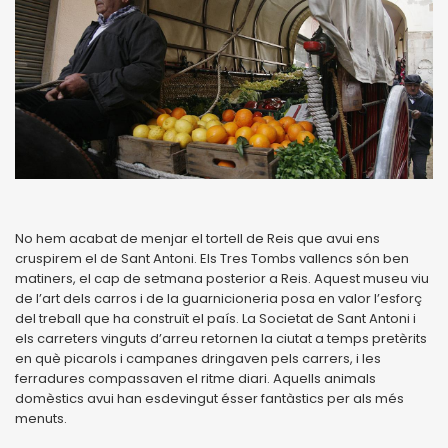
No hem acabat de menjar el tortell de Reis que avui ens
cruspirem el de Sant Antoni. Els Tres Tombs vallencs són ben
matiners, el cap de setmana posterior a Reis. Aquest museu viu
de l’art dels carros i de la guarnicioneria posa en valor l’esforç
del treball que ha construït el país. La Societat de Sant Antoni i
els carreters vinguts d’arreu retornen la ciutat a temps pretèrits
en què picarols i campanes dringaven pels carrers, i les
ferradures compassaven el ritme diari. Aquells animals
domèstics avui han esdevingut ésser fantàstics per als més
menuts.