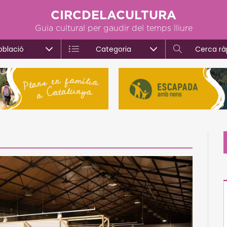
CIRCDELACULTURA
Guia cultural per gaudir del temps lliure
oblació
Categoria
Cerca rà