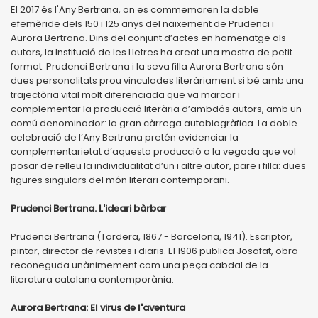
El 2017 és l'Any Bertrana, on es commemoren la doble
efemèride dels 150 i 125 anys del naixement de Prudenci i
Aurora Bertrana. Dins del conjunt d’actes en homenatge als
autors, la Institució de les Lletres ha creat una mostra de petit
format. Prudenci Bertrana i la seva filla Aurora Bertrana són
dues personalitats prou vinculades literàriament si bé amb una
trajectòria vital molt diferenciada que va marcar i
complementar la producció literària d’ambdós autors, amb un
comú denominador: la gran càrrega autobiogràfica. La doble
celebració de l’Any Bertrana pretén evidenciar la
complementarietat d’aquesta producció a la vegada que vol
posar de relleu la individualitat d’un i altre autor, pare i filla: dues
figures singulars del món literari contemporani.
Prudenci Bertrana. L'ideari bàrbar
Prudenci Bertrana (Tordera, 1867 - Barcelona, 1941). Escriptor,
pintor, director de revistes i diaris. El 1906 publica Josafat, obra
reconeguda unànimement com una peça cabdal de la
literatura catalana contemporània.
Aurora Bertrana: El virus de l'aventura