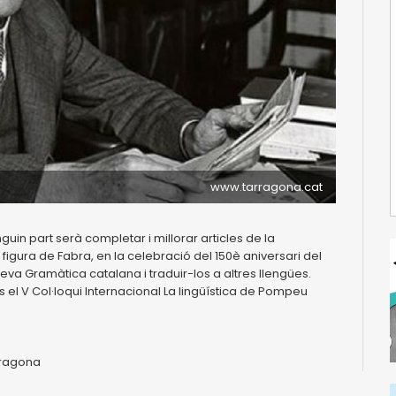
www.tarragona.cat
guin part serà completar i millorar articles de la
figura de Fabra, en la celebració del 150è aniversari del
eva Gramàtica catalana i traduir-los a altres llengües.
s el V Col·loqui Internacional La lingüística de Pompeu
rragona