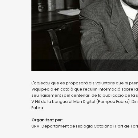
L'objectiu que es proposarà als voluntaris que hi pren
Viquipèdia en català que recullin informació sobre la 
seu naixement i del centenari de la publicació de la s
V Nit de la Llengua al Món Digital (Pompeu Fabra). Din
Fabra.
Organitzat per:
URV-Departament de Filologia Catalana i Port de Ta