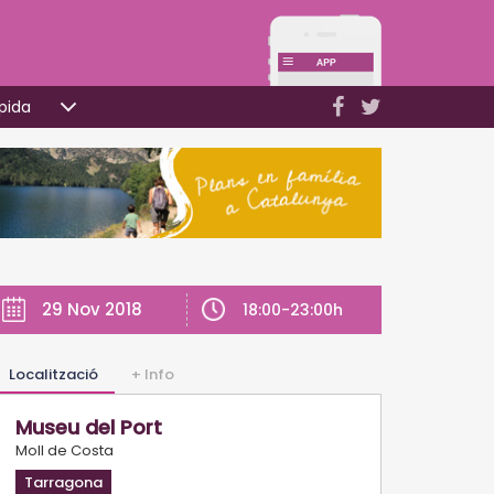
pida
29 Nov 2018
18:00-23:00h
Localització
+ Info
Museu del Port
Moll de Costa
Tarragona