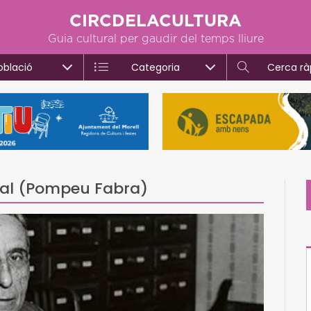
CIRCDELACULTURA
Guia cultural per gaudir del temps lliure
oblació
Categoria
Cerca rà
ital (Pompeu Fabra)