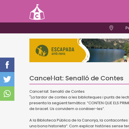
P
Cancel·lat: Senalló de Contes
Cancel·lat: Senalló de Contes
"La tardor de contes a les biblioteques i punts de l
presenta la següent temàtica: “CONTEN QUE ELS PRIMER
de bracet. Us convidem a conèixer-les”.
A la Biblioteca Pública de la Canonja, la contaconte
una bona historieta”: Com explicar històries sense teni