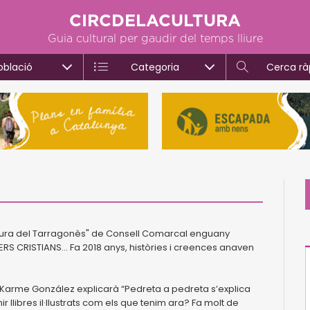
CIRCDELACULTURA
Guia cultural per gaudir del temps lliure
oblació
Categoria
Cerca rà
ectura del Tarragonès" de Consell Comarcal enguany
S CRISTIANS... Fa 2018 anys, històries i creences anaven
s Karme González explicarà “Pedreta a pedreta s’explica
r llibres il·llustrats com els que tenim ara? Fa molt de