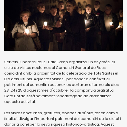
Serveis Funeraris Reus i Baix Camp organitza, un any més, el
cicle de visites nocturnes al Cementiri General de Reus
coincidint amb la proximitat de la celebració de Tots Sants i el
Dia dels Difunts. Aquestes visites -per donar a conèixer el
patrimoni del cementiri reusenc- es portaran a terme els dies
23, 24 i 25 d’aquest mes d'octubre i la companyia teatral La
Gata Borda serà novament l’encarregada de dramatitzar
aquesta activitat.
Les visites nocturnes, gratuïtes, obertes al públic, tenen com a
finalitat divulgar l'important patrimoni del cementiri de la ciutat i
donar a conèixer la seva riquesa històrico-artística. Aquest