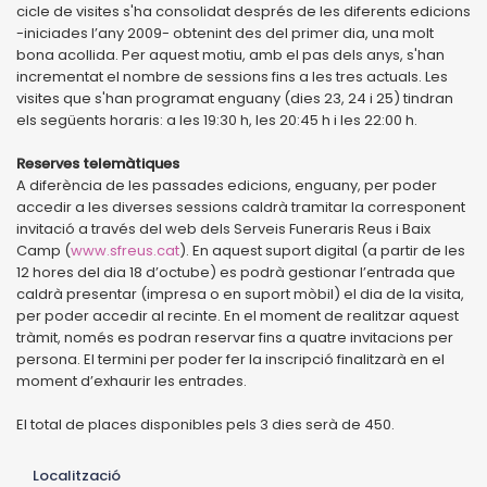
cicle de visites s'ha consolidat després de les diferents edicions
-iniciades l’any 2009- obtenint des del primer dia, una molt
bona acollida. Per aquest motiu, amb el pas dels anys, s'han
incrementat el nombre de sessions fins a les tres actuals. Les
visites que s'han programat enguany (dies 23, 24 i 25) tindran
els següents horaris: a les 19:30 h, les 20:45 h i les 22:00 h.
Reserves telemàtiques
A diferència de les passades edicions, enguany, per poder
accedir a les diverses sessions caldrà tramitar la corresponent
invitació a través del web dels Serveis Funeraris Reus i Baix
Camp (
www.sfreus.cat
). En aquest suport digital (a partir de les
12 hores del dia 18 d’octube) es podrà gestionar l’entrada que
caldrà presentar (impresa o en suport mòbil) el dia de la visita,
per poder accedir al recinte. En el moment de realitzar aquest
tràmit, només es podran reservar fins a quatre invitacions per
persona. El termini per poder fer la inscripció finalitzarà en el
moment d’exhaurir les entrades.
El total de places disponibles pels 3 dies serà de 450.
Localització