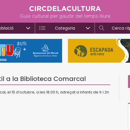
CIRCDELACULTURA
Guia cultural per gaudir del temps lliure
oblació
Categoria
Cerca rà
til a la Biblioteca Comarcal
al, el 15 d’octubre, a les 18.00 h, adreçat a infants de 1r i 2n