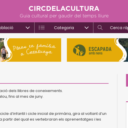
CIRCDELACULTURA
Guia cultural per gaudir del temps lliure
oblació
Categoria
Cerca rà
gació dels llibres de coneixements.
alou, fins al mes de juny.
 d’infantil i cicle inicial de primària, gira al voltant d’un
a partir del qual es vertebraran els aprenentatges i les