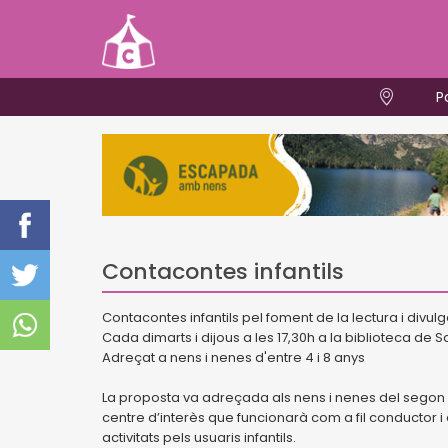
P
Contacontes infantils
Contacontes infantils pel foment de la lectura i divul
Cada dimarts i dijous a les 17,30h a la biblioteca de S
Adreçat a nens i nenes d'entre 4 i 8 anys
La proposta va adreçada als nens i nenes del segon cicle
centre d’interès que funcionarà com a fil conductor i 
activitats pels usuaris infantils.