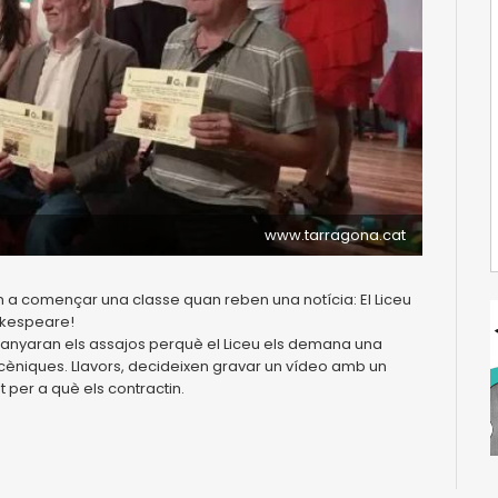
www.tarragona.cat
n a començar una classe quan reben una notícia: El Liceu
akespeare!
mpanyaran els assajos perquè el Liceu els demana una
scèniques. Llavors, decideixen gravar un vídeo amb un
t per a què els contractin.