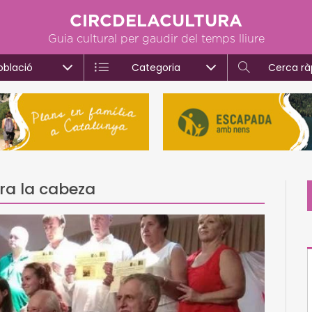
CIRCDELACULTURA
Guia cultural per gaudir del temps lliure
oblació
Categoria
Cerca rà
ra la cabeza