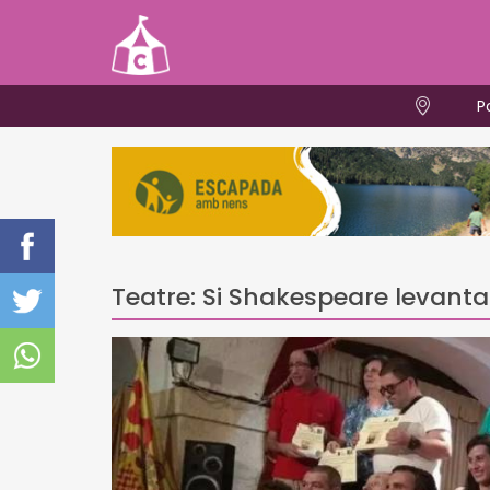
P
Teatre: Si Shakespeare levanta