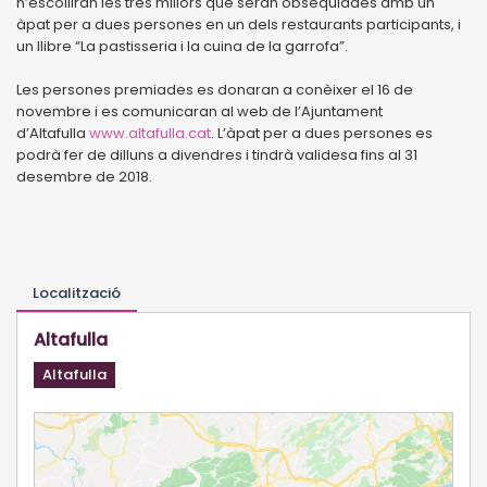
n’escolliran les tres millors que seran obsequiades amb un
àpat per a dues persones en un dels restaurants participants, i
un llibre “La pastisseria i la cuina de la garrofa”.
Les persones premiades es donaran a conèixer el 16 de
novembre i es comunicaran al web de l’Ajuntament
d’Altafulla
www.altafulla.cat
. L’àpat per a dues persones es
podrà fer de dilluns a divendres i tindrà validesa fins al 31
desembre de 2018.
Localització
Altafulla
Altafulla