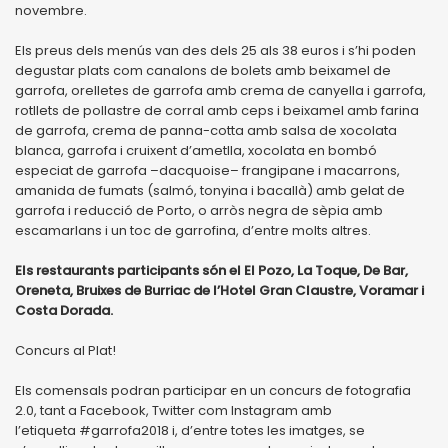
novembre.
Els preus dels menús van des dels 25 als 38 euros i s’hi poden
degustar plats com canalons de bolets amb beixamel de
garrofa, orelletes de garrofa amb crema de canyella i garrofa,
rotllets de pollastre de corral amb ceps i beixamel amb farina
de garrofa, crema de panna-cotta amb salsa de xocolata
blanca, garrofa i cruixent d’ametlla, xocolata en bombó
especiat de garrofa –dacquoise– frangipane i macarrons,
amanida de fumats (salmó, tonyina i bacallà) amb gelat de
garrofa i reducció de Porto, o arròs negra de sèpia amb
escamarlans i un toc de garrofina, d’entre molts altres.
Els restaurants participants són el El Pozo, La Toque, De Bar,
Oreneta, Bruixes de Burriac de l’Hotel Gran Claustre, Voramar i
Costa Dorada.
Concurs al Plat!
Els comensals podran participar en un concurs de fotografia
2.0, tant a Facebook, Twitter com Instagram amb
l’etiqueta #garrofa2018 i, d’entre totes les imatges, se