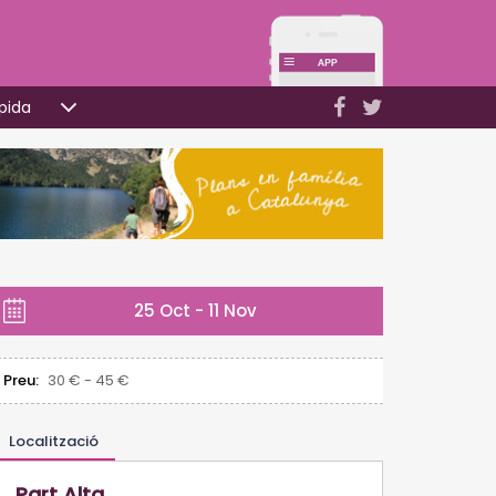
pida
25 Oct - 11 Nov
Preu:
30 € - 45 €
Localització
Part Alta