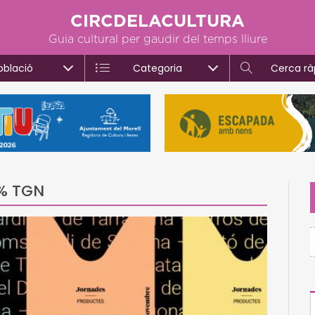
CIRCDELACULTURA
Guia cultural per gaudir del temps lliure
oblació
Categoria
Cerca rà
% TGN