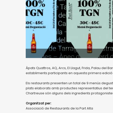
Àpats Quattros, AQ, Arcs, El Llagut, Frida, Palau del Ba
establiments participants en aquesta primera edició 
Els restaurants presenten un total de 9 menús degus
plats elaborats amb productes representatius del territ
Chartreuse són alguns dels ingredients protagonist
Organitzat per:
Associació de Restaurants de la Part Alta