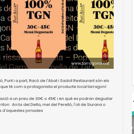
www.tarragona.cat
ró, Punt i a part, Racó de l'Abat i Sadoll Restaurant són els
que té com a protagonista el producte local tarragoní.
tació a un preu de 30€ o 45€ i en què es podran degustar
ori. Arròs del Delta, mel del Perelló, l'oli de Siurana o
es d'aquestes jornades