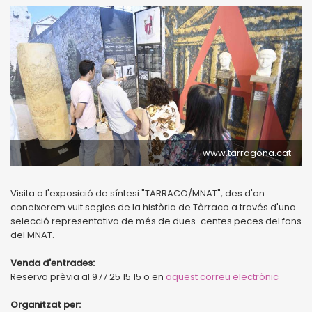
www.tarragona.cat
Visita a l'exposició de síntesi "TARRACO/MNAT", des d'on
coneixerem vuit segles de la història de Tàrraco a través d'una
selecció representativa de més de dues-centes peces del fons
del MNAT.
Venda d'entrades:
Reserva prèvia al 977 25 15 15 o en
aquest correu electrònic
Organitzat per: