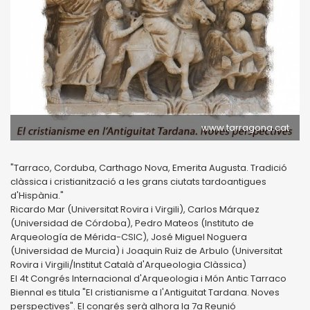
www.tarragona.cat
"Tarraco, Corduba, Carthago Nova, Emerita Augusta. Tradició
clàssica i cristianització a les grans ciutats tardoantigues
d'Hispània."
Ricardo Mar (Universitat Rovira i Virgili), Carlos Márquez
(Universidad de Córdoba), Pedro Mateos (Instituto de
Arqueología de Mérida-CSIC), José Miguel Noguera
(Universidad de Murcia) i Joaquin Ruiz de Arbulo (Universitat
Rovira i Virgili/Institut Català d'Arqueologia Clàssica)
El 4t Congrés Internacional d'Arqueologia i Món Antic Tarraco
Biennal es titula "El cristianisme a l'Antiguitat Tardana. Noves
perspectives". El congrés serà alhora la 7a Reunió