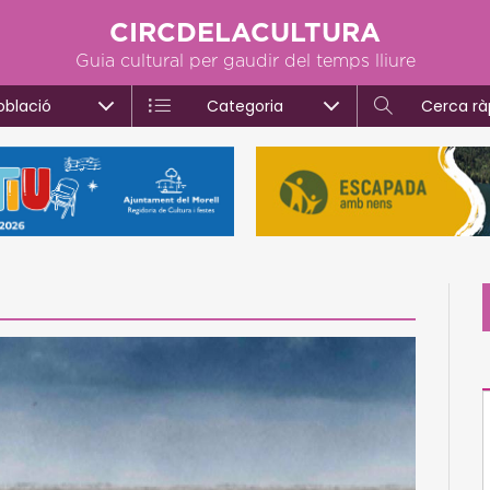
CIRCDELACULTURA
Guia cultural per gaudir del temps lliure
oblació
Categoria
Cerca rà