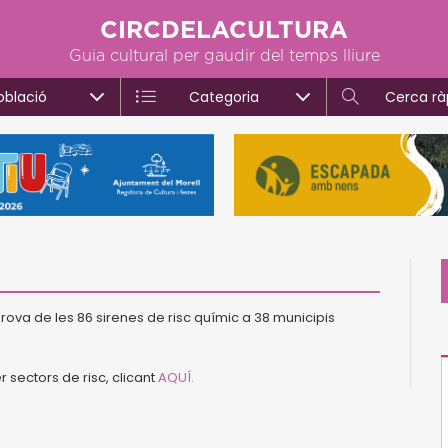
CIRCDELACULTURA
Guia cultural per gaudir del temps lliure
oblació
Categoria
Cerca rà
rova de les 86 sirenes de risc químic a 38 municipis
r sectors de risc, clicant
AQUÍ.