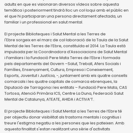
adults en que es visionaran diversos vídeos sobre aquesta
temàtica i posteriorment tindrà lloc un col·loqui amb el públic en
el que hi participaran una persona directament afectada, un
familiar i un professional en salut mental.
El projecte Biblioteques i Salut Mental a les Terres de
l'Ebre sorgeix en el marc de col·laboració de la Taula de la Salut
Mental de les Terres de l’Ebre, constituïda el 2014. La Taula està
impulsada per la Coordinadora d’Associacions de Salut Mental
i Familiars i la Fundació Pere Mata Terres de l’Ebre i formada
pels departaments del Govern –Salut, Treball, Afers Socials i
Famílies, Ensenyament, Cultura, Empresa i Coneixement,
Esports, Joventut i Justícia, -, juntament amb els quatre consells
comarcals i les quatre capitals de comarca ebrenques, la
Diputació de Tarragona i les entitats – Fundació Pere Mata, CAS
Tortosa, Atenció Primària ICS, Centre La Duna, Federació Salut
Mental de Catalunya, ATEATE, AHIDA i ACTIVA’T.
El projecte Biblioteques i Salut Mental a les Terres de l’Ebre té
per objectiu donar visibilitat als trastorns mentals i cognitius i
treure l'estigma negatiu a les persones que les pateixen. Amb
aquesta finalitat s'estan realitzant una sèrie d'activitats