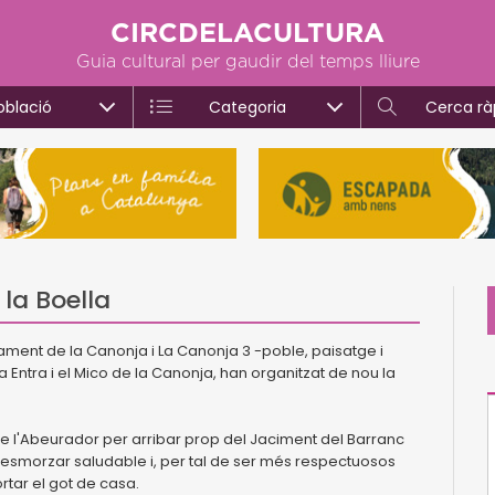
CIRCDELACULTURA
Guia cultural per gaudir del temps lliure
oblació
Categoria
Cerca rà
 la Boella
ament de la Canonja i La Canonja 3 -poble, paisatge i
a Entra i el Mico de la Canonja, han organitzat de nou la
 de l'Abeurador per arribar prop del Jaciment del Barranc
à esmorzar saludable i, per tal de ser més respectuosos
rtar el got de casa.