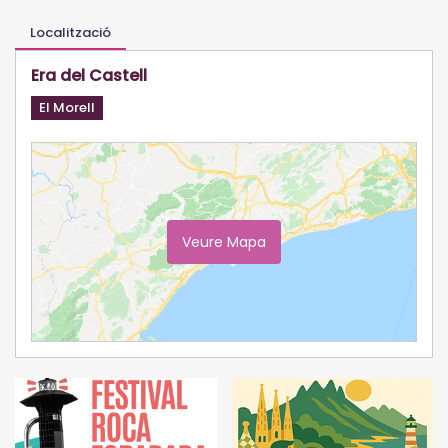
Localització
Era del Castell
El Morell
Veure Mapa
Ampliar Mapa