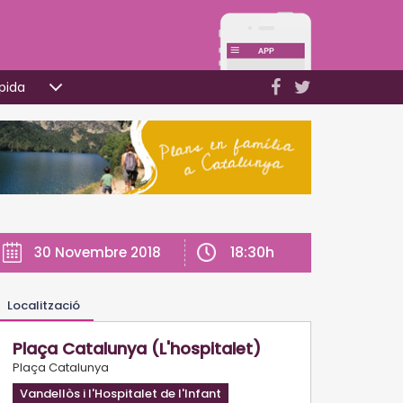
pida
18:30h
30 Novembre 2018
Localització
Plaça Catalunya (L'hospitalet)
Plaça Catalunya
Vandellòs i l'Hospitalet de l'Infant