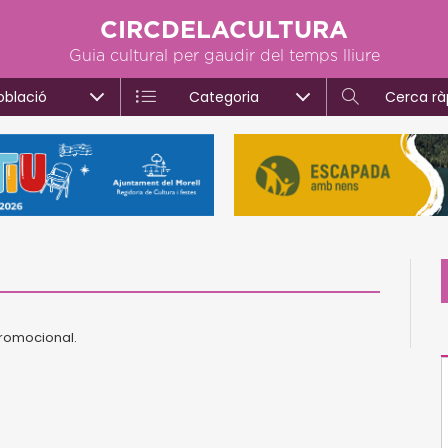
CIRCDELACULTURA
Guia cultural per gaudir del temps lliure
oblació
Categoria
Cerca rà
promocional.