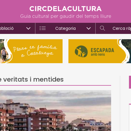
CIRCDELACULTURA
Guia cultural per gaudir del temps lliure
oblació
Categoria
Cerca rà
 veritats i mentides