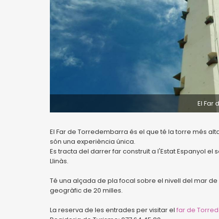
El Far
El Far de Torredembarra és el que té la torre més alta 
són una experiència única.
Es tracta del darrer far construït a l'Estat Espanyol el
Llinàs.
Té una alçada de pla focal sobre el nivell del mar de
geogràfic de 20 milles.
La reserva de les entrades per visitar el
far de Torre