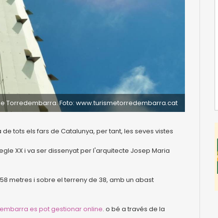
 de Torredembarra. Foto: www.turismetorredembarra.cat
de tots els fars de Catalunya, per tant, les seves vistes
 segle XX i va ser dissenyat per l'arquitecte Josep Maria
 58 metres i sobre el terreny de 38, amb un abast
dembarra es pot gestionar online
. o bé a través de la