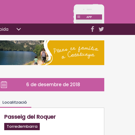
pida
6 de desembre de 2018
Localització
Passeig del Roquer
Torredembarra