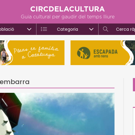
CIRCDELACULTURA
Guia cultural per gaudir del temps lliure
oblació
Categoria
Cerca rà
edembarra